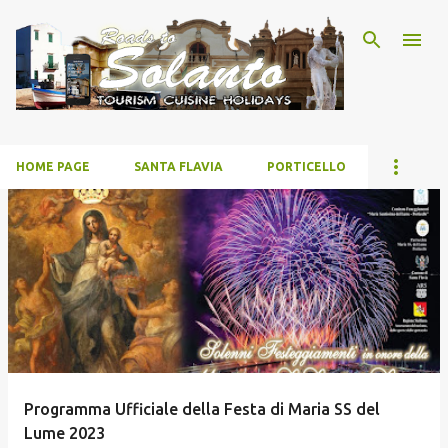
Passa ai contenuti principali
HOME PAGE
SANTA FLAVIA
PORTICELLO
P
o
s
t
Programma Ufficiale della Festa di Maria SS del
Lume 2023