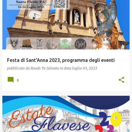
Festa di Sant'Anna 2023, programma degli eventi
pubblicato da
Roads To Solanto
in data
luglio 03, 2023
0