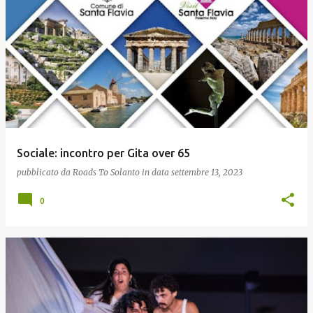
Sociale: incontro per Gita over 65
pubblicato da
Roads To Solanto
in data
settembre 13, 2023
0