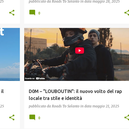
025
pubblicato da
Roads To Solanto
in data
maggio 28, 2025
0
MUSICA
il
D0M – "LOUBOUTIN": il nuovo volto del rap
à
locale tra stile e identità
025
pubblicato da
Roads To Solanto
in data
maggio 21, 2025
0