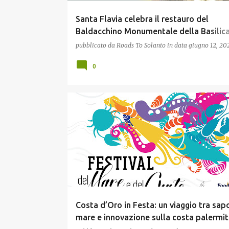
Santa Flavia celebra il restauro del
Baldacchino Monumentale della Basilic
Soluntina
pubblicato da
Roads To Solanto
in data
giugno 12, 20
0
FESTE & SAGRE
TURISMO
Costa d’Oro in Festa: un viaggio tra sapo
mare e innovazione sulla costa palermi