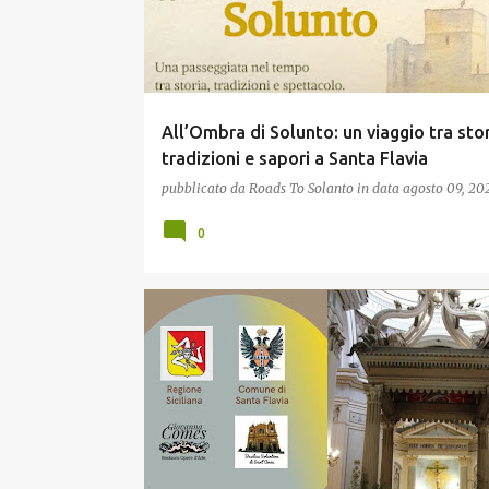
t
All’Ombra di Solunto: un viaggio tra stor
tradizioni e sapori a Santa Flavia
pubblicato da
Roads To Solanto
in data
agosto 09, 20
0
TURISMO