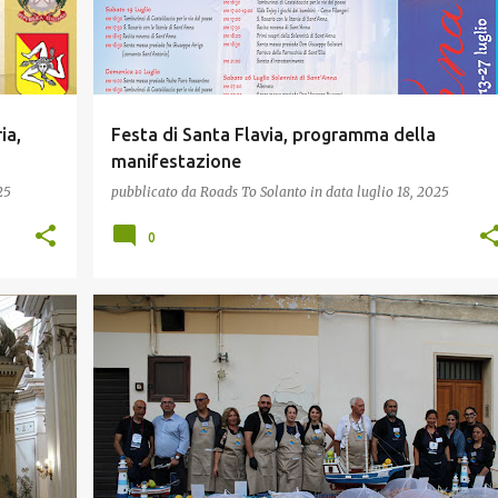
ia,
Festa di Santa Flavia, programma della
manifestazione
25
pubblicato da
Roads To Solanto
in data
luglio 18, 2025
0
TURISMO