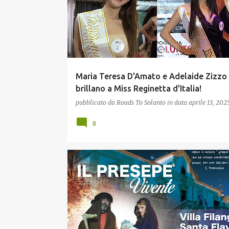
Maria Teresa D'Amato e Adelaide Zizzo
brillano a Miss Reginetta d'Italia!
pubblicato da
Roads To Solanto
in data
aprile 13, 202
0
NATALE 2024