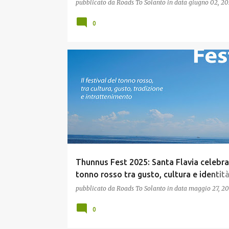
pubblicato da
Roads To Solanto
in data
giugno 02, 2
0
TURISMO
Thunnus Fest 2025: Santa Flavia celebra 
tonno rosso tra gusto, cultura e identit
marinara
pubblicato da
Roads To Solanto
in data
maggio 27, 2
0