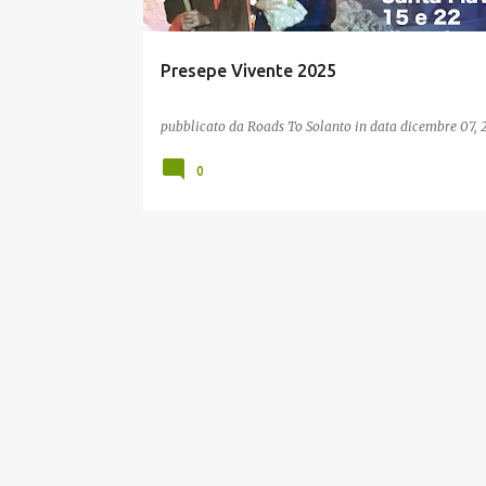
Presepe Vivente 2025
pubblicato da
Roads To Solanto
in data
dicembre 07, 
0