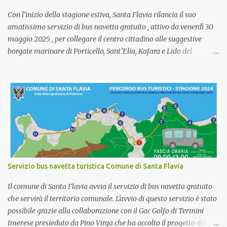
Con l’inizio della stagione estiva, Santa Flavia rilancia il suo
amatissimo servizio di bus navetta gratuito , attivo da venerdì 30
maggio 2025 , per collegare il centro cittadino alle suggestive
borgate marinare di Porticello, Sant’Elia, Kafara e Lido del
Carabiniere . 📍 Il percorso, con 13 fermate confermate , parte ogni
giorno dal capolinea in Piazza Stazione S.F. Santa Flavia alle 8:30 ,
coprendo punti strategici come Acidara, Fondachello, Secche di
Solanto, Marina di Porticello e Santa Nicolicchia. Tre le fasce orarie
garantite: 🕘 9:00 – 14:00 🕒 15:00 – 19:00 🕗 20:00 – 24:00 (solo
fino a fine agosto, poi fino alle 20:00 a ottobre) 🚍 Capolinea: 1.
STAZIONE F.S. SANTA FLAVIA (Tourist Bus Terminus) 🚏 Fermate: 2.
ACIDDARA 3. ROTONDA 4. FONDACHELLO 5. SECCHE DI
SOLANTO 6. DOMINA 7. ARENA 8. MARUNNUZZA 9.
Servizio bus navetta turistica Comune di Santa Flavia
CAPITANERIA DI PORTO 10. SANTA NICOLICCHIA 11. S. ELIA
PIAZZA UNGHERIA 12. KAFARA 13. LIDO DEL CARABINIERE /
Il comune di Santa Flavia avvia il servizio di bus navetta gratuito
TRE PISCINE 🚍 Un'iniziativa promossa dal Sind...
che servirà il territorio comunale. L'avvio di questo servizio è stato
possibile grazie alla collaborazione con il Gac Golfo di Termini
Imerese presieduto da Pino Virga che ha accolto il progetto del