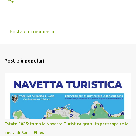
Posta un commento
C
o
m
Post più popolari
m
e
n
t
i
Estate 2025: torna la Navetta Turistica gratuita per scoprire la
costa di Santa Flavia