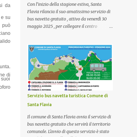
Con l’inizio della stagione estiva, Santa
si da
Flavia rilancia il suo amatissimo servizio di
 e su
bus navetta gratuito , attivo da venerdì 30
i può
maggio 2025 , per collegare il centro
ciano
cittadino alle suggestive borgate marinare
di Porticello, Sant’Elia, Kafara e Lido del
alido
Carabiniere . 📍 Il percorso, con 13 fermate
confermate , parte ogni giorno dal capolinea
in Piazza Stazione S.F. Santa Flavia alle 8:30 ,
unta.
coprendo punti strategici come Acidara,
ne di
Fondachello, Secche di Solanto, Marina di
 suoi
Porticello e Santa Nicolicchia. Tre le fasce
oforo
orarie garantite: 🕘 9:00 – 14:00 🕒 15:00 –
Servizio bus navetta turistica Comune di
19:00 🕗 20:00 – 24:00 (solo fino a fine
Santa Flavia
agosto, poi fino alle 20:00 a ottobre) 🚍
Capolinea: 1. STAZIONE F.S. SANTA FLAVIA
Il comune di Santa Flavia avvia il servizio di
(Tourist Bus Terminus) 🚏 Fermate: 2.
bus navetta gratuito che servirà il territorio
ACIDDARA 3. ROTONDA 4. FONDACHELLO
comunale. L'avvio di questo servizio è stato
5. SECCHE DI SOLANTO 6. DOMINA 7.