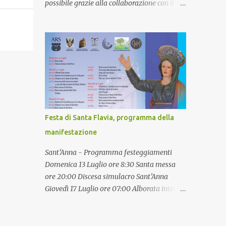
possibile grazie alla collaborazione con il
ARENA 8. MARUNNUZZA 9. CAPITANERIA
Gac Golfo di Termini Imerese presieduto da
DI PORTO 10. SANTA NICOLICCHIA 11. S.
Pino Virga che ha accolto il progetto del
ELIA PIAZZA UNGHERIA 12. KAFARA 13.
comune. Tre bus navetta copriranno il
LIDO DEL CARABINIERE / TRE PISCINE 🚍
servizio facendo dieci fermate nelle località
Un'iniziativa promossa dal Sind...
balneari partendo dal capolinea presso la
stazione e collegando anche le zone di
Bellacera e Ranteria e l'area archeologica di
Solunto. Questa iniziativa si è concretizzata
grazie alla collaborazione tra
Festa di Santa Flavia, programma della
l'amministrazione, gli uffici comunali e la
manifestazione
direzione del Gac. Si ringraziano gli assessori
Castelli e Affatigato per la progettazione e
Sant’Anna - Programma festeggiamenti
l'attivazione di sinergie con i fornitori e un
Domenica 13 Luglio ore 8:30 Santa messa
particolare ringraziamento al direttore del
ore 20:00 Discesa simulacro Sant’Anna
Gac Giuseppe Sanfilipppo e alla dirigente
Giovedì 17 Luglio ore 07:00 Alborata inizio
comunale Laura Lo Presti per aver espedito
novena ore 16:30 Tamburinai di Casteldaccia
tutte le procedure burocratiche in tempi
per le vie del paese ore 17:30 S. Rosario con le
brevissimi. Un servizio importante per tutto
litanie di Sant’Anna ore 18:00 Accensione