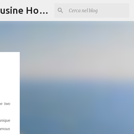
Roads to Solanto Santa Flavia Palermo Sicily | Tourism Cousine Holidays
he two
unique
famous