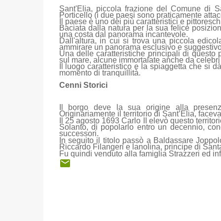
Sant'Elia, piccola frazione del Comune di S
Porticello (i due paesi sono praticamente attacc
Il paese è uno dei più caratteristici e pittoresch
Baciata dalla natura per la sua felice posizion
una costa dal panorama incantevole.
Dall'altura, in cui si trova una piccola edic
ammirare un panorama esclusivo e suggestivo
Una delle caratteristiche principali di questo
sul mare, alcune immortalate anche da celebri f
Il luogo caratteristico e la spiaggetta che si d
momento di tranquillità.
Cenni Storici
Il borgo deve la sua origine alla presenz
Originariamente il territorio di Sant’Elia, facev
Il 25 agosto 1693 Carlo II elevò questo territ
Solanto, di popolarlo entro un decennio, conc
successori.
In seguito il titolo passò a Baldassare Joppolo
Riccardo Filangeri e lanolina, principe di Sant
Fu quindi venduto alla famiglia Strazzeri ed in