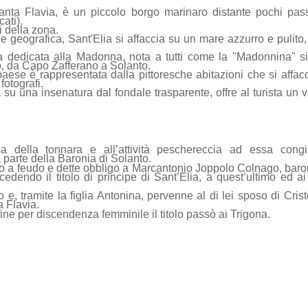
anta Flavia, è un piccolo borgo marinaro distante pochi pas
ati).
i della zona.
e geografica, Sant'Elia si affaccia su un mare azzurro e pulito,
ola dedicata alla Madonna, nota a tutti come la "Madonnina" s
, da Capo Zafferano a Solanto.
 paese è rappresentata dalla pittoresche abitazioni che si affac
otografi.
à su una insenatura dal fondale trasparente, offre al turista un v
a della tonnara e all’attività peschereccia ad essa congi
a parte della Baronia di Solanto.
orio a feudo e dette obbligo a Marcantonio Joppolo Colnago, baro
edendo il titolo di principe di Sant’Elia, a quest’ultimo ed ai
 e, tramite la figlia Antonina, pervenne al di lei sposo di Crist
a Flavia.
fine per discendenza femminile il titolo passò ai Trigona.