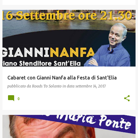
Cabaret con Gianni Nanfa alla Festa di Sant'Elia
pubblicato da
Roads To Solanto
in data
settembre 14, 2017
0