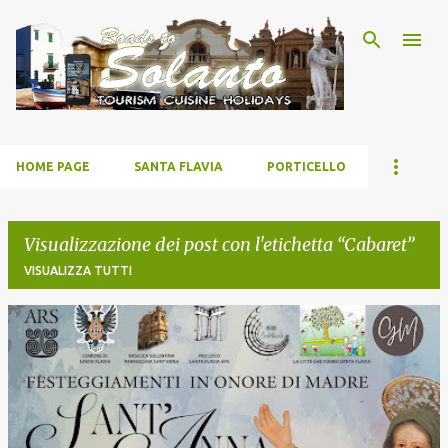
Passa ai contenuti principali
HOME PAGE
SANTA FLAVIA
PORTICELLO
Visualizzazione dei post con l'etichetta
Cabaret
VISUALIZZA TUTTI
P
o
s
t